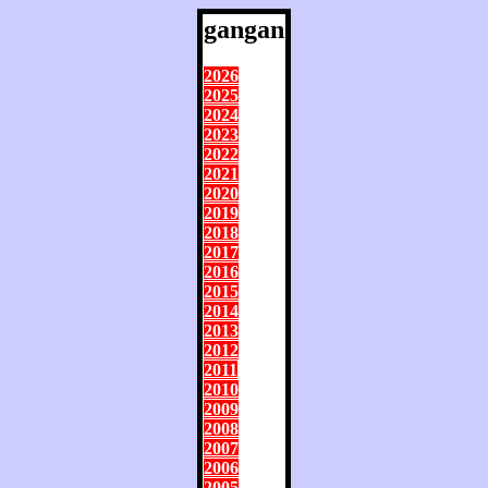
gangan
2026
2025
2024
2023
2022
2021
2020
2019
2018
2017
2016
2015
2014
2013
2012
2011
2010
2009
2008
2007
2006
2005